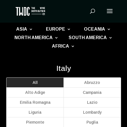
Products
search
ASIA
EUROPE
OCEANIA
NORTH AMERICA
SOUTH AMERICA
AFRICA
Italy
All
Abruzzo
Alto Adige
Campania
Emilia Romagna
Lazio
Liguria
Lombardy
Piemonte
Puglia